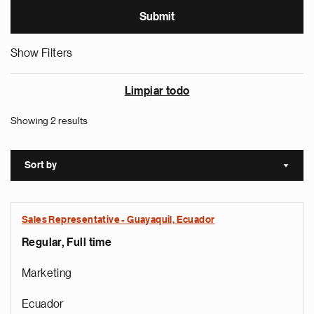
Show Filters
Limpiar todo
Showing 2 results
Sort by
Sort a
Sales Representative - Guayaquil, Ecuador
Regular, Full time
Marketing
Ecuador