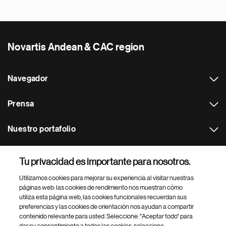
Novartis Andean & CAC region
Navegador
Prensa
Nuestro portafolio
Otras webs
Tu privacidad es importante para nosotros.
Utilizamos cookies para mejorar su experiencia al visitar nuestras
Footer Site Search
páginas web: las cookies de rendimiento nos muestran cómo
utiliza esta página web, las cookies funcionales recuerdan sus
preferencias y las cookies de orientación nos ayudan a compartir
contenido relevante para usted. Seleccione: "Aceptar todo" para
dar su consentimiento a todas las cookies, seleccione