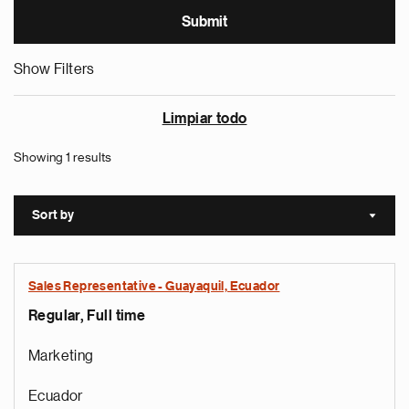
Show Filters
Limpiar todo
Showing 1 results
Sort by
Sort a
Sales Representative - Guayaquil, Ecuador
Regular, Full time
Marketing
Ecuador