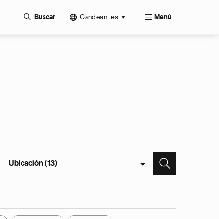
Candean | es
Buscar
Menú
Ubicación (13)