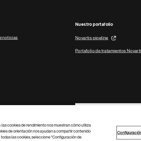
Nuestro portafolio
e noticias
Novartis pipeline
Portafolio de tratamientos Novart
Footer Site Search
b: las cookies de rendimiento nos muestran cómo utiliza
okies de orientación nos ayudan a compartir contenido
Configuració
 todas las cookies, seleccione "Configuración de