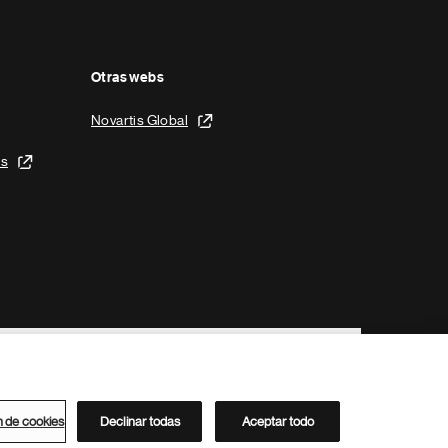
Otras webs
Novartis Global
is
n de cookies
Declinar todas
Aceptar todo
Directorio de Novartis