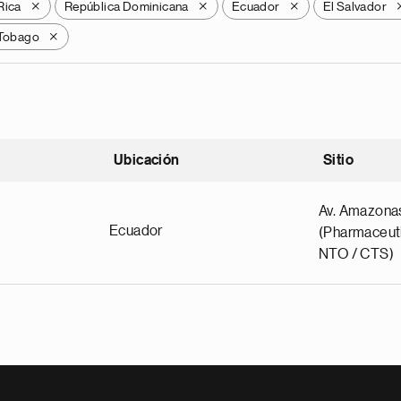
Rica
República Dominicana
Ecuador
El Salvador
X
X
X
 Tobago
X
Ubicación
Sitio
scendente
Av. Amazona
Ecuador
(Pharmaceuti
NTO / CTS)