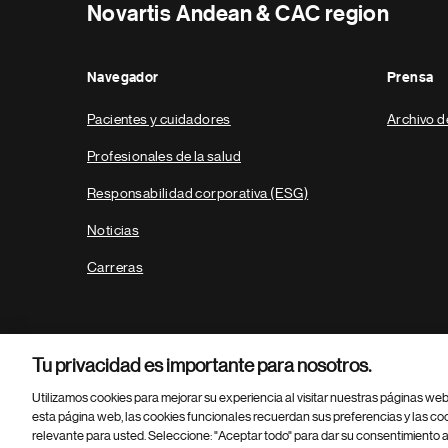
Novartis Andean & CAC region
Navegador
Prensa
Pacientes y cuidadores
Archivo d
Profesionales de la salud
Responsabilidad corporativa (ESG)
Noticias
Carreras
Tu privacidad es importante para nosotros.
Utilizamos cookies para mejorar su experiencia al visitar nuestras páginas we
esta página web, las cookies funcionales recuerdan sus preferencias y las co
relevante para usted. Seleccione: "Aceptar todo" para dar su consentimiento a
Parte
© 2026 Novartis AG