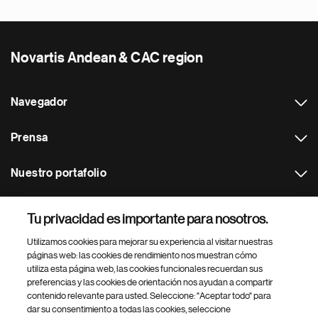
Novartis Andean & CAC region
Navegador
Prensa
Nuestro portafolio
Otras webs
Tu privacidad es importante para nosotros.
Utilizamos cookies para mejorar su experiencia al visitar nuestras
Footer Site Search
páginas web: las cookies de rendimiento nos muestran cómo
utiliza esta página web, las cookies funcionales recuerdan sus
preferencias y las cookies de orientación nos ayudan a compartir
contenido relevante para usted. Seleccione: "Aceptar todo" para
dar su consentimiento a todas las cookies, seleccione