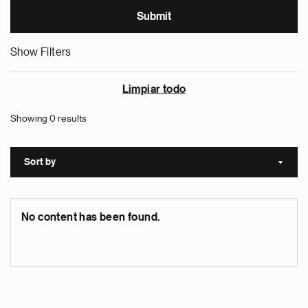
Show Filters
Limpiar todo
Showing 0 results
Sort by
Sort a
No content has been found.