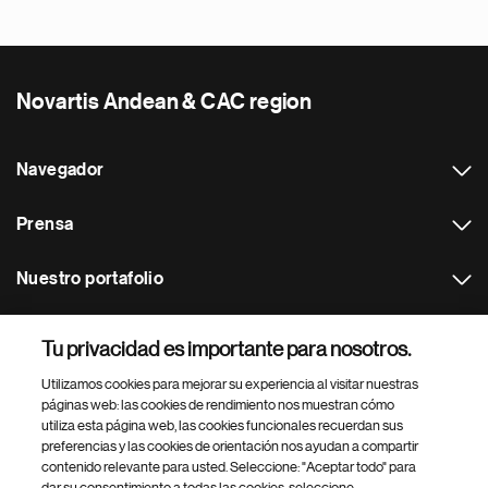
Novartis Andean & CAC region
Navegador
Prensa
Nuestro portafolio
Otras webs
Tu privacidad es importante para nosotros.
Utilizamos cookies para mejorar su experiencia al visitar nuestras
Footer Site Search
páginas web: las cookies de rendimiento nos muestran cómo
utiliza esta página web, las cookies funcionales recuerdan sus
preferencias y las cookies de orientación nos ayudan a compartir
contenido relevante para usted. Seleccione: "Aceptar todo" para
dar su consentimiento a todas las cookies, seleccione