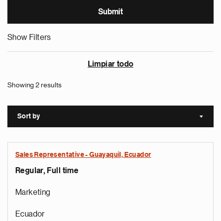
Show Filters
Limpiar todo
Showing 2 results
Sort by
Sort a
Sales Representative - Guayaquil, Ecuador
Regular, Full time
Marketing
Ecuador