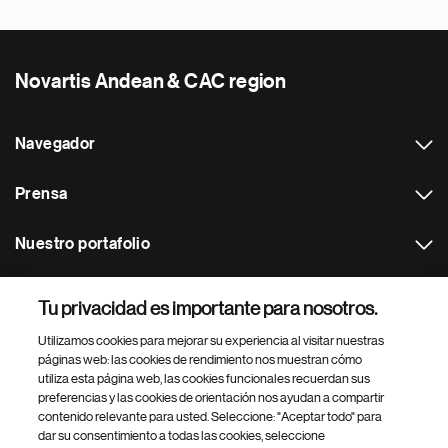
Novartis Andean & CAC region
Navegador
Prensa
Nuestro portafolio
Otras webs
Tu privacidad es importante para nosotros.
Utilizamos cookies para mejorar su experiencia al visitar nuestras
Footer Site Search
páginas web: las cookies de rendimiento nos muestran cómo
utiliza esta página web, las cookies funcionales recuerdan sus
preferencias y las cookies de orientación nos ayudan a compartir
contenido relevante para usted. Seleccione: "Aceptar todo" para
dar su consentimiento a todas las cookies, seleccione