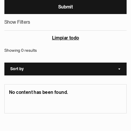
Show Filters
Limpiar todo
Showing 0 results
Sort by
Sort a
No content has been found.