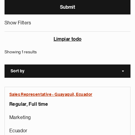
Show Filters
Limpiar todo
Showing 1 results
Sort by
Sort a
Sales Representative - Guayaquil, Ecuador
Regular, Full time
Marketing
Ecuador