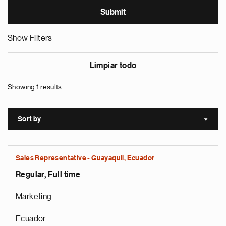
Show Filters
Limpiar todo
Showing 1 results
Sort by
Sort a
Sales Representative - Guayaquil, Ecuador
Regular, Full time
Marketing
Ecuador