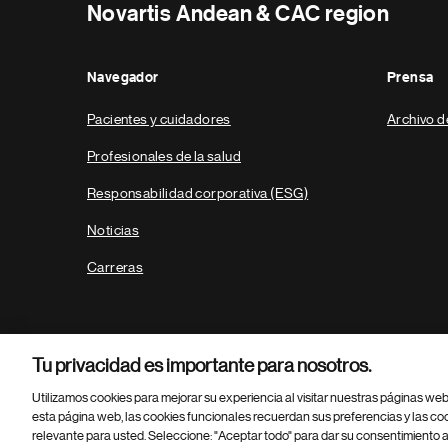
Novartis Andean & CAC region
Navegador
Prensa
Pacientes y cuidadores
Archivo d
Profesionales de la salud
Responsabilidad corporativa (ESG)
Noticias
Carreras
Tu privacidad es importante para nosotros.
Utilizamos cookies para mejorar su experiencia al visitar nuestras páginas we
esta página web, las cookies funcionales recuerdan sus preferencias y las co
relevante para usted. Seleccione: "Aceptar todo" para dar su consentimiento a
Parte
© 2026 Novartis AG