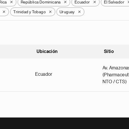
Rica
República Dominicana
Ecuador
El Salvador
X
X
X
Trinidad y Tobago
Uruguay
X
X
X
Ubicación
Sitio
scendente
Av. Amazona
Ecuador
(Pharmaceuti
NTO / CTS)