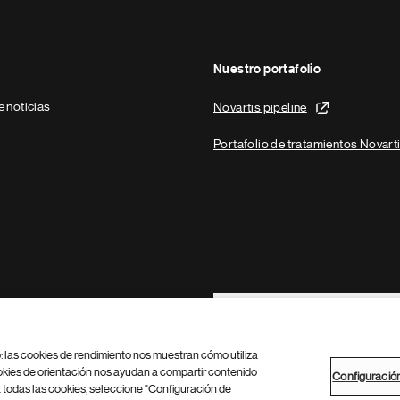
Nuestro portafolio
e noticias
Novartis pipeline
Portafolio de tratamientos Novart
Footer Site Search
b: las cookies de rendimiento nos muestran cómo utiliza
okies de orientación nos ayudan a compartir contenido
Configuració
 todas las cookies, seleccione "Configuración de