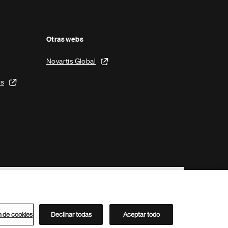
Otras webs
Novartis Global
is
n de cookies
Declinar todas
Aceptar todo
Directorio de Novartis