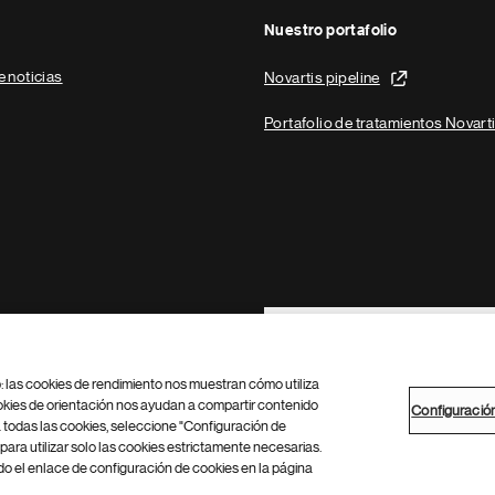
Nuestro portafolio
e noticias
Novartis pipeline
Portafolio de tratamientos Novart
Footer Site Search
b: las cookies de rendimiento nos muestran cómo utiliza
okies de orientación nos ayudan a compartir contenido
Configuració
 todas las cookies, seleccione "Configuración de
para utilizar solo las cookies estrictamente necesarias.
Configuración de cookies
Mapa del sitio
 el enlace de configuración de cookies en la página