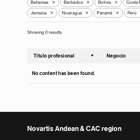
Bahamas
Barbados
Bolivia
Costa 
X
X
X
Jamaica
Nicaragua
Panamá
Perú
X
X
X
Showing 0 results
Título profesional
Negocio
Ordenar a
No content has been found.
Novartis Andean & CAC region