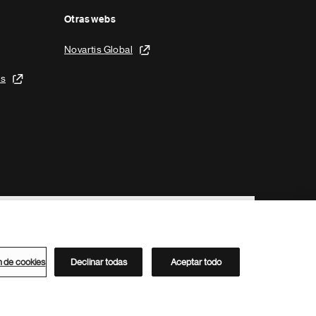
Otras webs
Novartis Global
is
n de cookies
Declinar todas
Aceptar todo
Directorio de Novartis
Este sitio está dirigido al público del clúster ACC