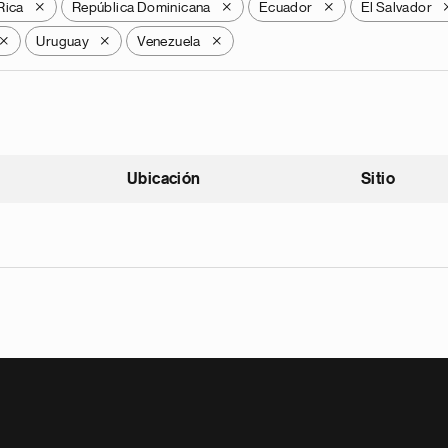
Rica
República Dominicana
Ecuador
El Salvador
X
X
X
Uruguay
Venezuela
X
X
X
Ubicación
Sitio
scendente