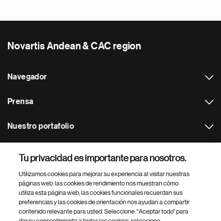
Novartis Andean & CAC region
Navegador
Prensa
Nuestro portafolio
Otras webs
Tu privacidad es importante para nosotros.
Utilizamos cookies para mejorar su experiencia al visitar nuestras
Footer Site Search
páginas web: las cookies de rendimiento nos muestran cómo
utiliza esta página web, las cookies funcionales recuerdan sus
preferencias y las cookies de orientación nos ayudan a compartir
contenido relevante para usted. Seleccione: "Aceptar todo" para
dar su consentimiento a todas las cookies, seleccione