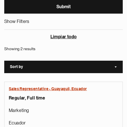
Show Filters
Limpiar todo
Showing 2 results
Sort by
Sort a
Sales Representative - Guayaquil, Ecuador
Regular, Full time
Marketing
Ecuador