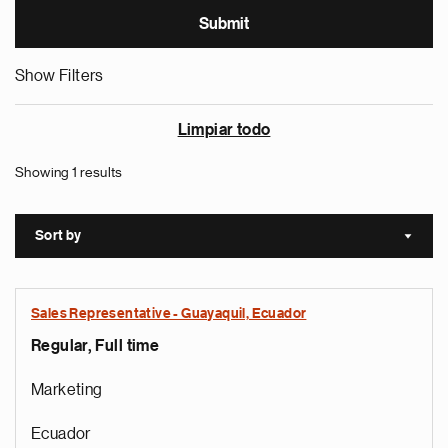
Show Filters
Limpiar todo
Showing 1 results
Sort by
Sort a
Sales Representative - Guayaquil, Ecuador
Regular, Full time
Marketing
Ecuador