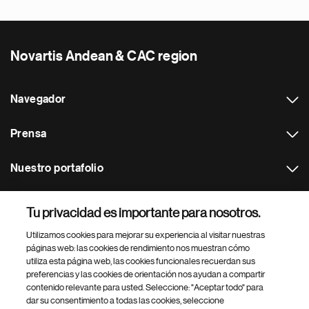
Novartis Andean & CAC region
Navegador
Prensa
Nuestro portafolio
Otras webs
Tu privacidad es importante para nosotros.
Utilizamos cookies para mejorar su experiencia al visitar nuestras
Footer Site Search
páginas web: las cookies de rendimiento nos muestran cómo
utiliza esta página web, las cookies funcionales recuerdan sus
preferencias y las cookies de orientación nos ayudan a compartir
contenido relevante para usted. Seleccione: "Aceptar todo" para
dar su consentimiento a todas las cookies, seleccione