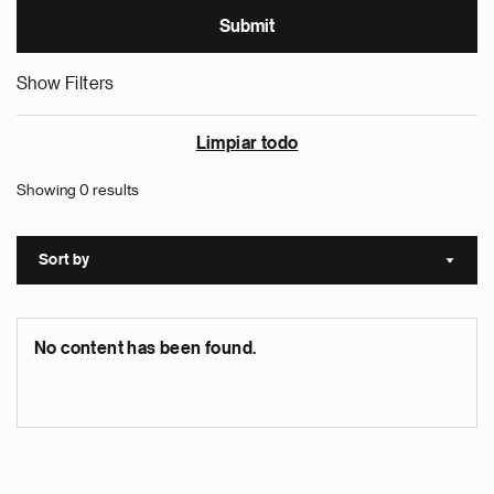
Show Filters
Limpiar todo
Showing 0 results
Sort by
Sort a
No content has been found.