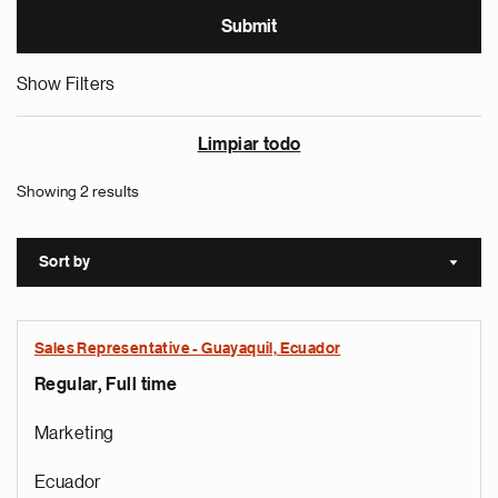
Show Filters
Limpiar todo
Showing 2 results
Sort by
Sort a
Sales Representative - Guayaquil, Ecuador
Regular, Full time
Marketing
Ecuador