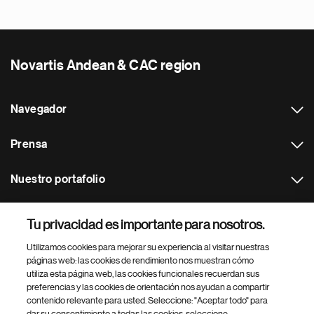
Novartis Andean & CAC region
Navegador
Prensa
Nuestro portafolio
Otras webs
Tu privacidad es importante para nosotros.
Utilizamos cookies para mejorar su experiencia al visitar nuestras
Footer Site Search
páginas web: las cookies de rendimiento nos muestran cómo
utiliza esta página web, las cookies funcionales recuerdan sus
preferencias y las cookies de orientación nos ayudan a compartir
contenido relevante para usted. Seleccione: "Aceptar todo" para
dar su consentimiento a todas las cookies, seleccione