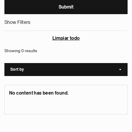
Show Filters
Limpiar todo
Showing 0 results
Sort by
Sort a
No content has been found.