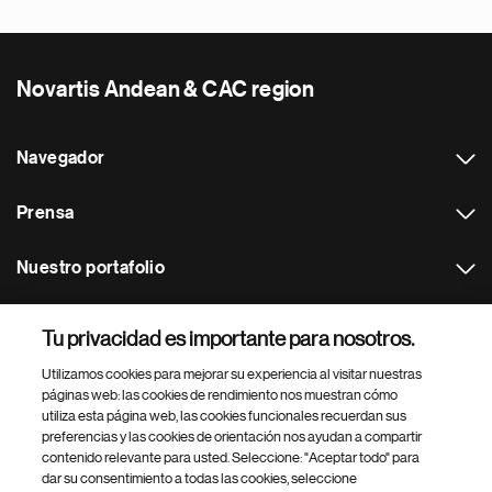
Novartis Andean & CAC region
Navegador
Prensa
Nuestro portafolio
Otras webs
Tu privacidad es importante para nosotros.
Utilizamos cookies para mejorar su experiencia al visitar nuestras
Footer Site Search
páginas web: las cookies de rendimiento nos muestran cómo
utiliza esta página web, las cookies funcionales recuerdan sus
preferencias y las cookies de orientación nos ayudan a compartir
contenido relevante para usted. Seleccione: "Aceptar todo" para
dar su consentimiento a todas las cookies, seleccione