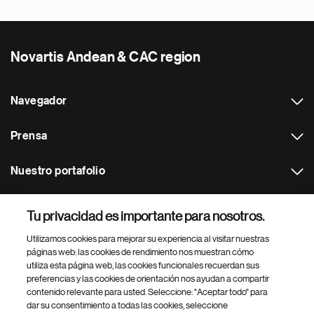
Novartis Andean & CAC region
Navegador
Prensa
Nuestro portafolio
Otras webs
Tu privacidad es importante para nosotros.
Utilizamos cookies para mejorar su experiencia al visitar nuestras
Footer Site Search
páginas web: las cookies de rendimiento nos muestran cómo
utiliza esta página web, las cookies funcionales recuerdan sus
preferencias y las cookies de orientación nos ayudan a compartir
contenido relevante para usted. Seleccione: "Aceptar todo" para
dar su consentimiento a todas las cookies, seleccione