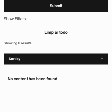
Show Filters
Limpiar todo
Showing 0 results
Sort by
Sort a
No content has been found.