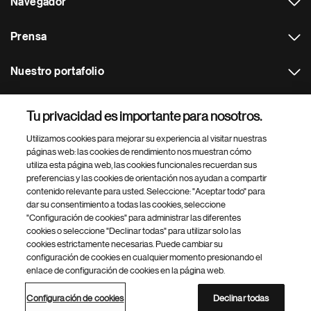
Navegador
Prensa
Nuestro portafolio
Otras webs
Tu privacidad es importante para nosotros.
Utilizamos cookies para mejorar su experiencia al visitar nuestras
Footer Site Search
páginas web: las cookies de rendimiento nos muestran cómo
utiliza esta página web, las cookies funcionales recuerdan sus
preferencias y las cookies de orientación nos ayudan a compartir
contenido relevante para usted. Seleccione: "Aceptar todo" para
dar su consentimiento a todas las cookies, seleccione
"Configuración de cookies" para administrar las diferentes
cookies o seleccione "Declinar todas" para utilizar solo las
cookies estrictamente necesarias. Puede cambiar su
Parte
© 2026 Novartis AG
configuración de cookies en cualquier momento presionando el
inferior
enlace de configuración de cookies en la página web.
Política de privacidad
Términos de uso
Accesibilidad
del
Configuración de cookies
Mapa del sitio
pie
Configuración de cookies
Declinar todas
de