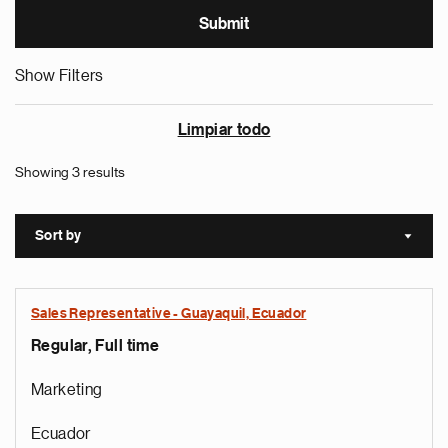
Show Filters
Limpiar todo
Showing 3 results
Sort by
Sort a
Sales Representative - Guayaquil, Ecuador
Regular, Full time
Marketing
Ecuador