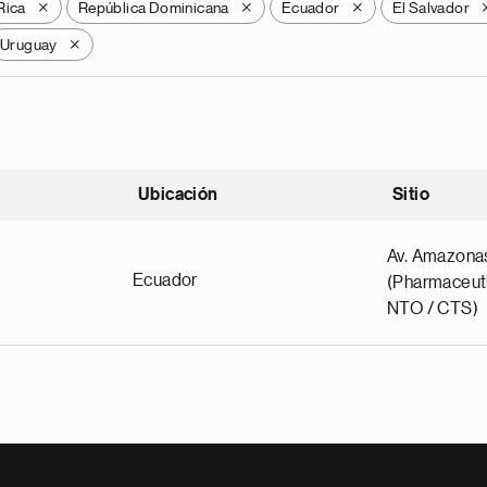
Rica
República Dominicana
Ecuador
El Salvador
X
X
X
Uruguay
X
Ubicación
Sitio
scendente
Av. Amazona
Ecuador
(Pharmaceuti
NTO / CTS)