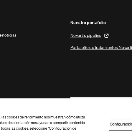
Nuestro portafolio
e noticias
Novartis pipeline
Portafolio de tratamientos Novart
Footer Site Search
b: las cookies de rendimiento nos muestran cómo utiliza
okies de orientación nos ayudan a compartir contenido
Configuració
 todas las cookies, seleccione "Configuración de