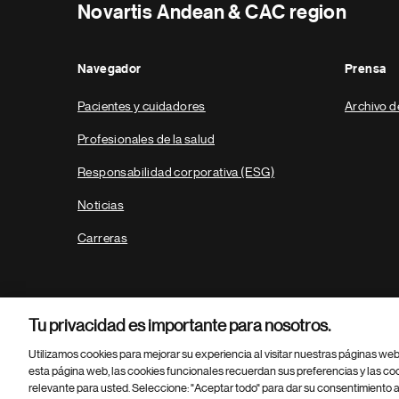
Novartis Andean & CAC region
Navegador
Prensa
Pacientes y cuidadores
Archivo d
Profesionales de la salud
Responsabilidad corporativa (ESG)
Noticias
Carreras
Tu privacidad es importante para nosotros.
Utilizamos cookies para mejorar su experiencia al visitar nuestras páginas we
esta página web, las cookies funcionales recuerdan sus preferencias y las co
relevante para usted. Seleccione: "Aceptar todo" para dar su consentimiento a
Parte
© 2026 Novartis AG