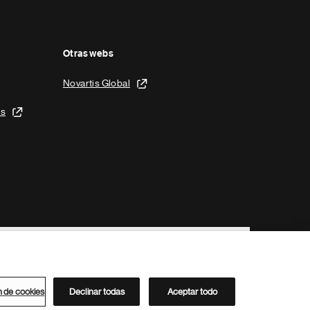
Otras webs
Novartis Global
is
n de cookies
Declinar todas
Aceptar todo
Directorio de Novartis