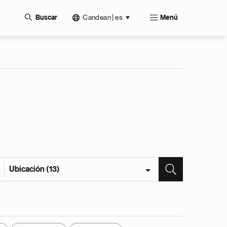
Candean | es
Buscar
Menú
Ubicación (13)