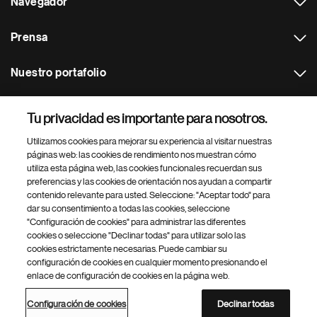
Navegador
Prensa
Nuestro portafolio
Otras webs
Tu privacidad es importante para nosotros.
Utilizamos cookies para mejorar su experiencia al visitar nuestras
Footer Site Search
páginas web: las cookies de rendimiento nos muestran cómo
utiliza esta página web, las cookies funcionales recuerdan sus
preferencias y las cookies de orientación nos ayudan a compartir
contenido relevante para usted. Seleccione: "Aceptar todo" para
dar su consentimiento a todas las cookies, seleccione
"Configuración de cookies" para administrar las diferentes
cookies o seleccione "Declinar todas" para utilizar solo las
cookies estrictamente necesarias. Puede cambiar su
Parte
© 2026 Novartis AG
configuración de cookies en cualquier momento presionando el
inferior
enlace de configuración de cookies en la página web.
Política de privacidad
Términos de uso
Accesibilidad
del
Configuración de cookies
Mapa del sitio
pie
Configuración de cookies
Declinar todas
de