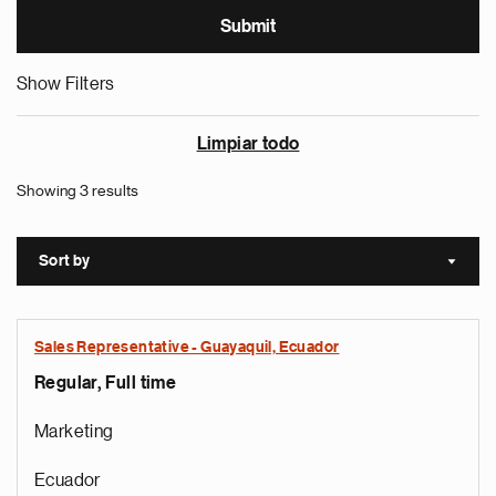
Show Filters
Limpiar todo
Showing 3 results
Sort by
Sort a
Sales Representative - Guayaquil, Ecuador
Regular, Full time
Marketing
Ecuador