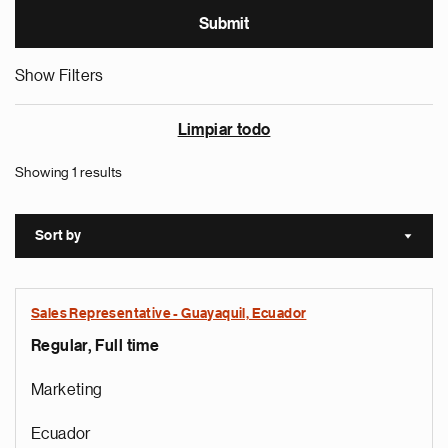
Show Filters
Limpiar todo
Showing 1 results
Sort by
Sort a
Sales Representative - Guayaquil, Ecuador
Regular, Full time
Marketing
Ecuador