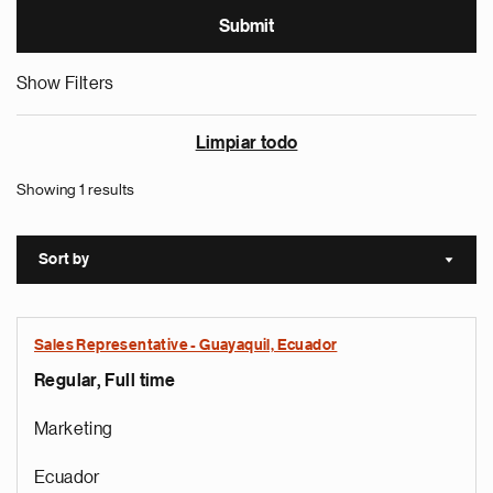
Show Filters
Limpiar todo
Showing 1 results
Sort by
Sort a
Sales Representative - Guayaquil, Ecuador
Regular, Full time
Marketing
Ecuador