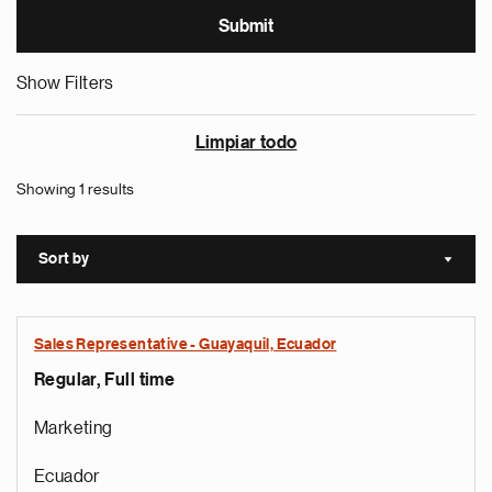
Show Filters
Limpiar todo
Showing 1 results
Sort by
Sort a
Sales Representative - Guayaquil, Ecuador
Regular, Full time
Marketing
Ecuador