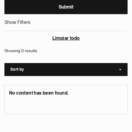
Show Filters
Limpiar todo
Showing 0 results
Sort by
Sort a
No content has been found.