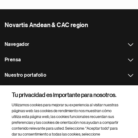
Novartis Andean & CAC region
Navegador
Prensa
Nuestro portafolio
Otras webs
Tu privacidad es importante para nosotros.
Utilizamos cookies para mejorar su experiencia al visitar nuestras
Footer Site Search
páginas web: las cookies de rendimiento nos muestran cómo
utiliza esta página web, las cookies funcionales recuerdan sus
preferencias y las cookies de orientación nos ayudan a compartir
contenido relevante para usted. Seleccione: "Aceptar todo" para
dar su consentimiento a todas las cookies, seleccione