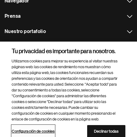
Navegador
Prensa
Nuestro portafolio
Otras webs
Tu privacidad es importante para nosotros.
Utilizamos cookies para mejorar su experiencia al visitar nuestras
Footer Site Search
páginas web: las cookies de rendimiento nos muestran cómo
utiliza esta página web, las cookies funcionales recuerdan sus
preferencias y las cookies de orientación nos ayudan a compartir
contenido relevante para usted. Seleccione: "Aceptar todo" para
dar su consentimiento a todas las cookies, seleccione
"Configuración de cookies" para administrar las diferentes
cookies o seleccione "Declinar todas" para utilizar solo las
cookies estrictamente necesarias. Puede cambiar su
Parte
© 2026 Novartis AG
configuración de cookies en cualquier momento presionando el
inferior
enlace de configuración de cookies en la página web.
Política de privacidad
Términos de uso
Accesibilidad
del
Configuración de cookies
Mapa del sitio
pie
Configuración de cookies
Declinar todas
de