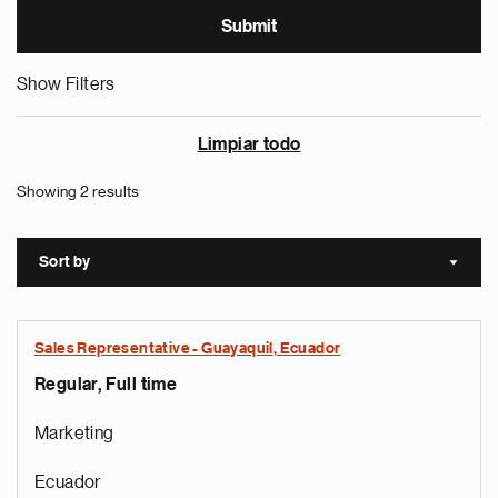
Show Filters
Limpiar todo
Showing 2 results
Sort by
Sort a
Sales Representative - Guayaquil, Ecuador
Regular, Full time
Marketing
Ecuador