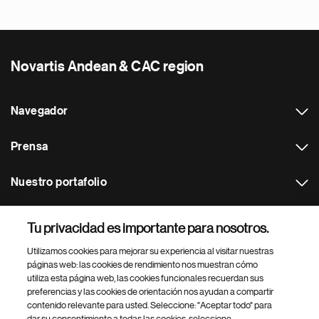
Novartis Andean & CAC region
Navegador
Prensa
Nuestro portafolio
Otras webs
Tu privacidad es importante para nosotros.
Utilizamos cookies para mejorar su experiencia al visitar nuestras
Footer Site Search
páginas web: las cookies de rendimiento nos muestran cómo
utiliza esta página web, las cookies funcionales recuerdan sus
preferencias y las cookies de orientación nos ayudan a compartir
contenido relevante para usted. Seleccione: "Aceptar todo" para
dar su consentimiento a todas las cookies, seleccione