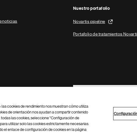
Nuestro portafolio
e noticias
Novartis pipeline
Portafolio de tratamientos Novart
Footer Site Search
b: las cookies de rendimiento nos muestran cómo utiliza
okies de orientación nos ayudan a compartir contenido
Configuració
 todas las cookies, seleccione "Configuración de
para utilizar solo las cookies estrictamente necesarias.
Configuración de cookies
Mapa del sitio
 el enlace de configuración de cookies en la página