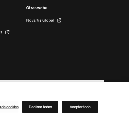
Otras webs
Novartis Global
is
n de cookies
Declinar todas
Aceptar todo
Directorio de Novartis
Este sitio está dirigido al público del clúster ACC