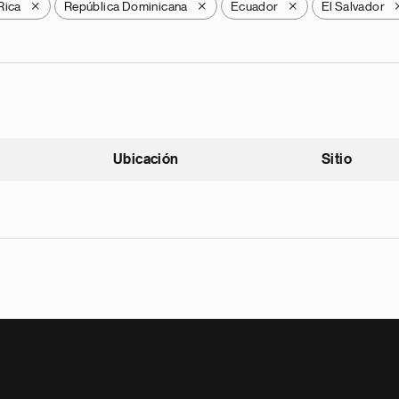
Rica
República Dominicana
Ecuador
El Salvador
X
X
X
Ubicación
Sitio
scendente