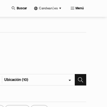
Candean | es
Buscar
Menú
Ubicación (10)