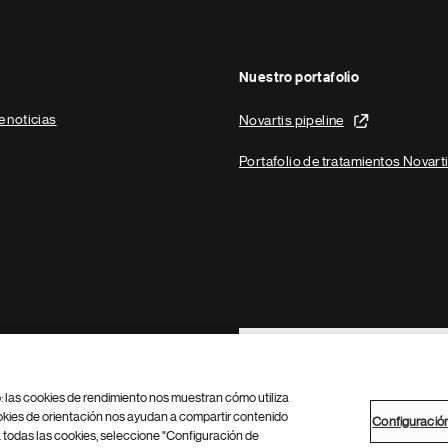
Nuestro portafolio
e noticias
Novartis pipeline
Portafolio de tratamientos Novart
Footer Site Search
b: las cookies de rendimiento nos muestran cómo utiliza
okies de orientación nos ayudan a compartir contenido
Configuració
 todas las cookies, seleccione "Configuración de