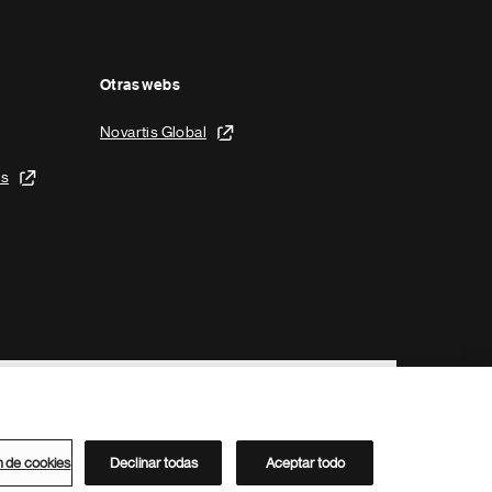
Otras webs
Novartis Global
is
n de cookies
Declinar todas
Aceptar todo
Directorio de Novartis