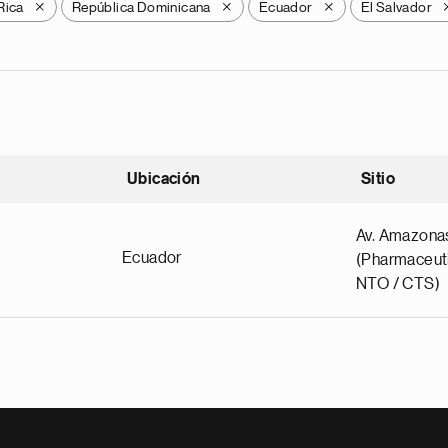
Rica
República Dominicana
Ecuador
El Salvador
X
X
X
Ubicación
Sitio
scendente
Av. Amazona
Ecuador
(Pharmaceuti
NTO / CTS)