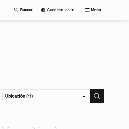
Candean | es
Buscar
Menú
Ubicación (11)