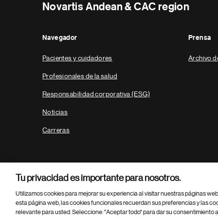
Novartis Andean & CAC region
Navegador
Prensa
Pacientes y cuidadores
Archivo d
Profesionales de la salud
Responsabilidad corporativa (ESG)
Noticias
Carreras
Tu privacidad es importante para nosotros.
Utilizamos cookies para mejorar su experiencia al visitar nuestras páginas we
esta página web, las cookies funcionales recuerdan sus preferencias y las co
relevante para usted. Seleccione: "Aceptar todo" para dar su consentimiento a
Parte
© 2026 Novartis AG