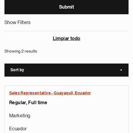
Show Filters
Limpiar todo
Showing 2 results
Sort by
Sort a
Sales Representative - Guayaquil, Ecuador
Regular, Full time
Marketing
Ecuador