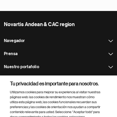
Novartis Andean & CAC region
Navegador
Prensa
Nuestro portafolio
Otras webs
Tu privacidad es importante para nosotros.
Utilizamos cookies para mejorar su experiencia al visitar nuestras
Footer Site Search
páginas web: las cookies de rendimiento nos muestran cómo
utiliza esta página web, las cookies funcionales recuerdan sus
preferencias y las cookies de orientación nos ayudan a compartir
contenido relevante para usted. Seleccione: "Aceptar todo" para
dar su consentimiento a todas las cookies, seleccione