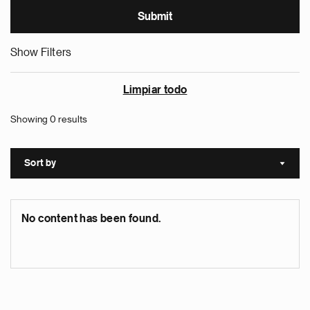
Show Filters
Limpiar todo
Showing 0 results
Sort by
Sort a
No content has been found.