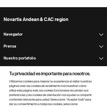
Novartis Andean & CAC region
Navegador
Prensa
Nuestro portafolio
Otras webs
Tu privacidad es importante para nosotros.
Utilizamos cookies para mejorar su experiencia al visitar nuestras
Footer Site Search
páginas web: las cookies de rendimiento nos muestran cómo
utiliza esta página web, las cookies funcionales recuerdan sus
preferencias y las cookies de orientación nos ayudan a compartir
contenido relevante para usted. Seleccione: "Aceptar todo" para
dar su consentimiento a todas las cookies, seleccione