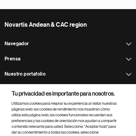
Novartis Andean & CAC region
Navegador
Prensa
Nuestro portafolio
Otras webs
Tu privacidad es importante para nosotros.
Utilizamos cookies para mejorar su experiencia al visitar nuestras
Footer Site Search
páginas web: las cookies de rendimiento nos muestran cómo
utiliza esta página web, las cookies funcionales recuerdan sus
preferencias y las cookies de orientación nos ayudan a compartir
contenido relevante para usted. Seleccione: "Aceptar todo" para
dar su consentimiento a todas las cookies, seleccione