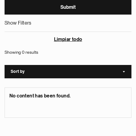
Show Filters
Limpiar todo
Showing 0 results
Sort by
Sort a
No content has been found.