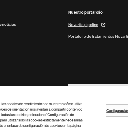
Nuestro portafolio
e noticias
Novartis pipeline
Portafolio de tratamientos Novart
Footer Site Search
b: las cookies de rendimiento nos muestran cómo utiliza
okies de orientación nos ayudan a compartir contenido
Configuració
 todas las cookies, seleccione "Configuración de
para utilizar solo las cookies estrictamente necesarias.
Configuración de cookies
Mapa del sitio
 el enlace de configuración de cookies en la página