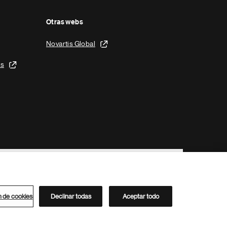
Otras webs
Novartis Global
is
n de cookies
Declinar todas
Aceptar todo
Directorio de Novartis
Este sitio está dirigido al público del clúster ACC