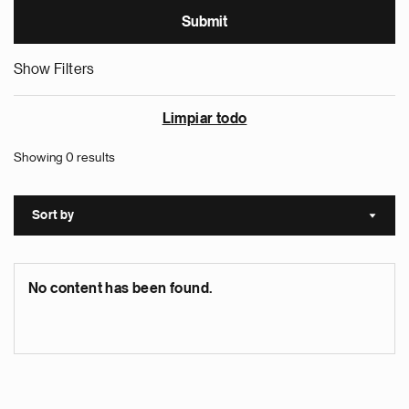
Show Filters
Limpiar todo
Showing 0 results
Sort by
Sort a
No content has been found.