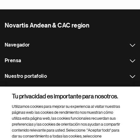
Novartis Andean & CAC region
Navegador
Prensa
Nuestro portafolio
Otras webs
Tu privacidad es importante para nosotros.
Utilizamos cookies para mejorar su experiencia al visitar nuestras
Footer Site Search
páginas web: las cookies de rendimiento nos muestran cómo
utiliza esta página web, las cookies funcionales recuerdan sus
preferencias y las cookies de orientación nos ayudan a compartir
contenido relevante para usted. Seleccione: "Aceptar todo" para
dar su consentimiento a todas las cookies, seleccione