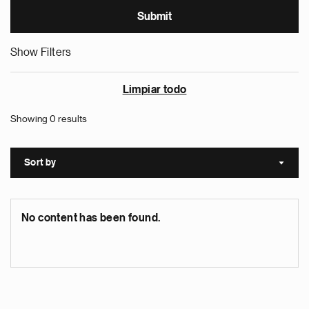
Show Filters
Limpiar todo
Showing 0 results
Sort by
Sort a
No content has been found.