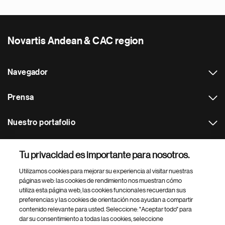
Novartis Andean & CAC region
Navegador
Prensa
Nuestro portafolio
Otras webs
Tu privacidad es importante para nosotros.
Utilizamos cookies para mejorar su experiencia al visitar nuestras
Footer Site Search
páginas web: las cookies de rendimiento nos muestran cómo
utiliza esta página web, las cookies funcionales recuerdan sus
preferencias y las cookies de orientación nos ayudan a compartir
contenido relevante para usted. Seleccione: "Aceptar todo" para
dar su consentimiento a todas las cookies, seleccione