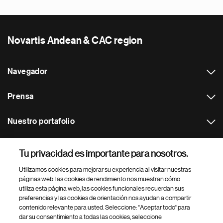
Novartis Andean & CAC region
Navegador
Prensa
Nuestro portafolio
Otras webs
Tu privacidad es importante para nosotros.
Utilizamos cookies para mejorar su experiencia al visitar nuestras
Footer Site Search
páginas web: las cookies de rendimiento nos muestran cómo
utiliza esta página web, las cookies funcionales recuerdan sus
preferencias y las cookies de orientación nos ayudan a compartir
contenido relevante para usted. Seleccione: "Aceptar todo" para
dar su consentimiento a todas las cookies, seleccione