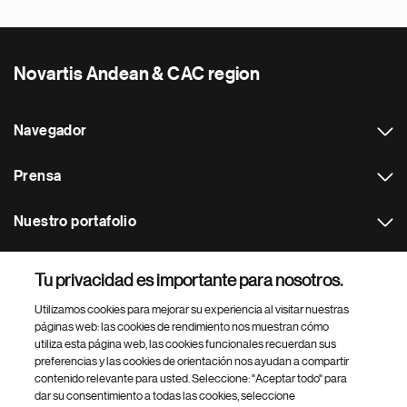
Novartis Andean & CAC region
Navegador
Prensa
Nuestro portafolio
Otras webs
Tu privacidad es importante para nosotros.
Utilizamos cookies para mejorar su experiencia al visitar nuestras
Footer Site Search
páginas web: las cookies de rendimiento nos muestran cómo
utiliza esta página web, las cookies funcionales recuerdan sus
preferencias y las cookies de orientación nos ayudan a compartir
contenido relevante para usted. Seleccione: "Aceptar todo" para
dar su consentimiento a todas las cookies, seleccione