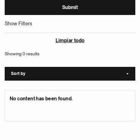
Show Filters
Limpiar todo
Showing 0 results
Sort by
Sort a
No content has been found.