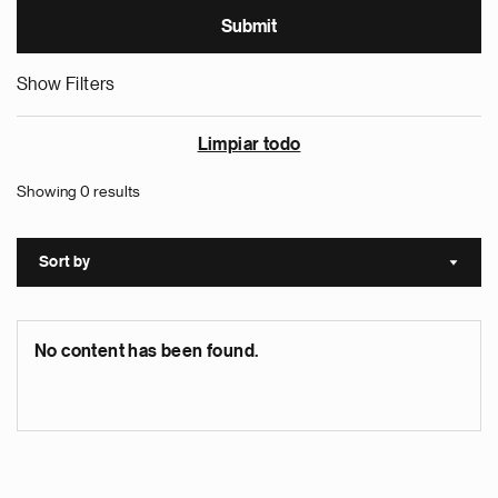
Show Filters
Limpiar todo
Showing 0 results
Sort by
Sort a
No content has been found.