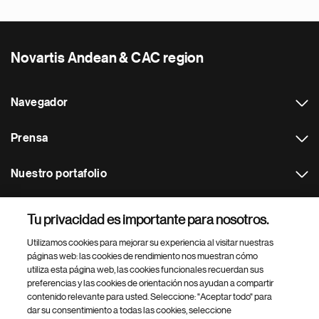
Novartis Andean & CAC region
Navegador
Prensa
Nuestro portafolio
Otras webs
Tu privacidad es importante para nosotros.
Utilizamos cookies para mejorar su experiencia al visitar nuestras
Footer Site Search
páginas web: las cookies de rendimiento nos muestran cómo
utiliza esta página web, las cookies funcionales recuerdan sus
preferencias y las cookies de orientación nos ayudan a compartir
contenido relevante para usted. Seleccione: "Aceptar todo" para
dar su consentimiento a todas las cookies, seleccione