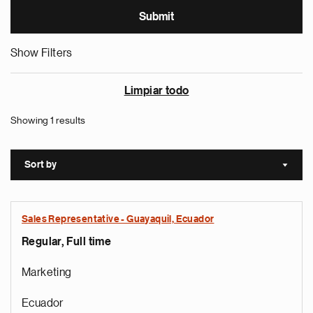
Show Filters
Limpiar todo
Showing 1 results
Sort by
Sort a
Sales Representative - Guayaquil, Ecuador
Regular, Full time
Marketing
Ecuador