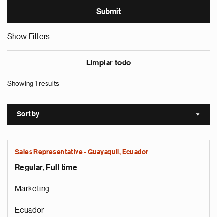
Show Filters
Limpiar todo
Showing 1 results
Sort by
Sort a
Sales Representative - Guayaquil, Ecuador
Regular, Full time
Marketing
Ecuador