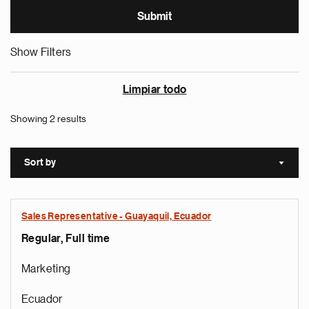
Show Filters
Limpiar todo
Showing 2 results
Sort by
Sort a
Sales Representative - Guayaquil, Ecuador
Regular, Full time
Marketing
Ecuador