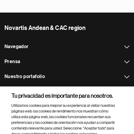
Novartis Andean & CAC region
Navegador
Prensa
Nuestro portafolio
Otras webs
Tu privacidad es importante para nosotros.
Utilizamos cookies para mejorar su experiencia al visitar nuestras
Footer Site Search
páginas web: las cookies de rendimiento nos muestran cómo
utiliza esta página web, las cookies funcionales recuerdan sus
preferencias y las cookies de orientación nos ayudan a compartir
contenido relevante para usted. Seleccione: "Aceptar todo" para
dar su consentimiento a todas las cookies, seleccione