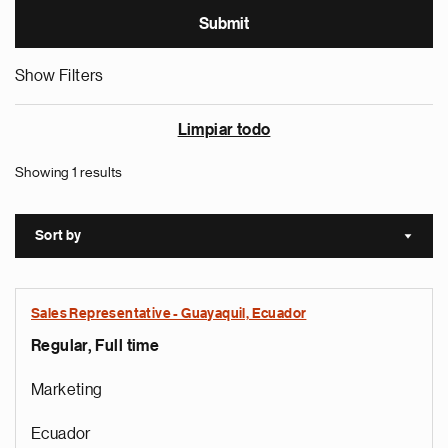
Show Filters
Limpiar todo
Showing 1 results
Sort by
Sort a
Sales Representative - Guayaquil, Ecuador
Regular, Full time
Marketing
Ecuador