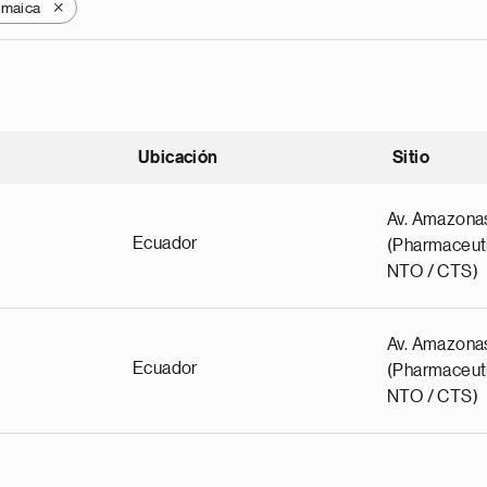
amaica
X
Ubicación
Sitio
scendente
Av. Amazona
Ecuador
(Pharmaceuti
NTO / CTS)
Av. Amazona
Ecuador
(Pharmaceuti
NTO / CTS)