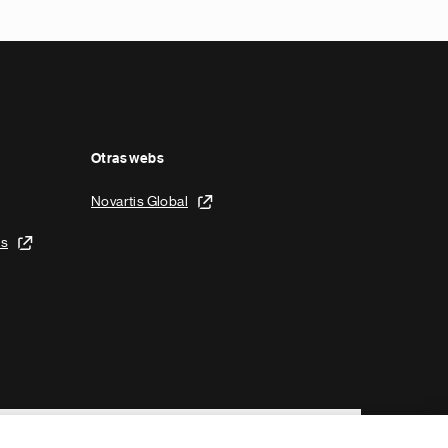
Otras webs
Novartis Global
is