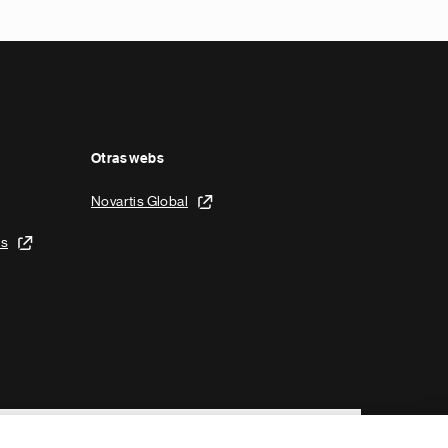
Otras webs
Novartis Global
is