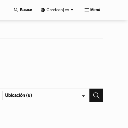
Candean | es
Buscar
Menú
Ubicación (6)