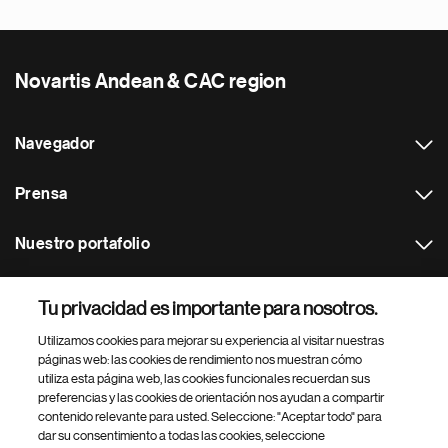
Novartis Andean & CAC region
Navegador
Prensa
Nuestro portafolio
Otras webs
Tu privacidad es importante para nosotros.
Utilizamos cookies para mejorar su experiencia al visitar nuestras
Footer Site Search
páginas web: las cookies de rendimiento nos muestran cómo
utiliza esta página web, las cookies funcionales recuerdan sus
preferencias y las cookies de orientación nos ayudan a compartir
contenido relevante para usted. Seleccione: "Aceptar todo" para
dar su consentimiento a todas las cookies, seleccione