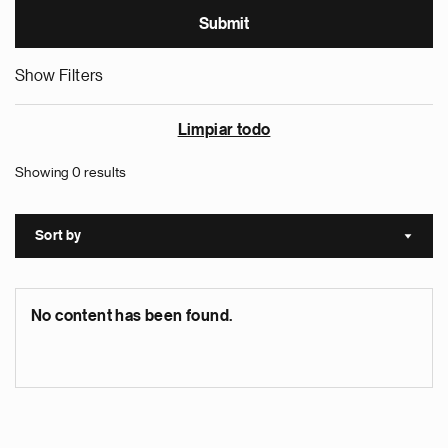
Show Filters
Limpiar todo
Showing 0 results
Sort by
Sort a
No content has been found.