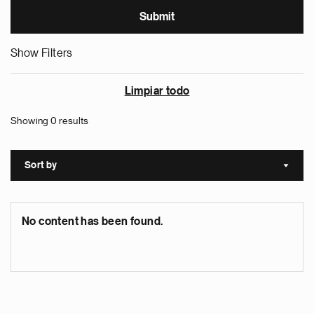
Show Filters
Limpiar todo
Showing 0 results
Sort by
Sort a
No content has been found.