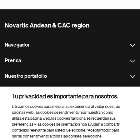
Novartis Andean & CAC region
Navegador
Prensa
Nuestro portafolio
Otras webs
Tu privacidad es importante para nosotros.
Utilizamos cookies para mejorar su experiencia al visitar nuestras
Footer Site Search
páginas web: las cookies de rendimiento nos muestran cómo
utiliza esta página web, las cookies funcionales recuerdan sus
preferencias y las cookies de orientación nos ayudan a compartir
contenido relevante para usted. Seleccione: "Aceptar todo" para
dar su consentimiento a todas las cookies, seleccione