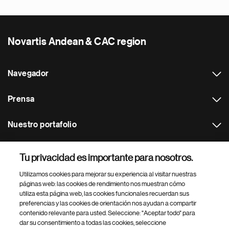
Novartis Andean & CAC region
Navegador
Prensa
Nuestro portafolio
Otras webs
Tu privacidad es importante para nosotros.
Utilizamos cookies para mejorar su experiencia al visitar nuestras
Footer Site Search
páginas web: las cookies de rendimiento nos muestran cómo
utiliza esta página web, las cookies funcionales recuerdan sus
preferencias y las cookies de orientación nos ayudan a compartir
contenido relevante para usted. Seleccione: "Aceptar todo" para
dar su consentimiento a todas las cookies, seleccione