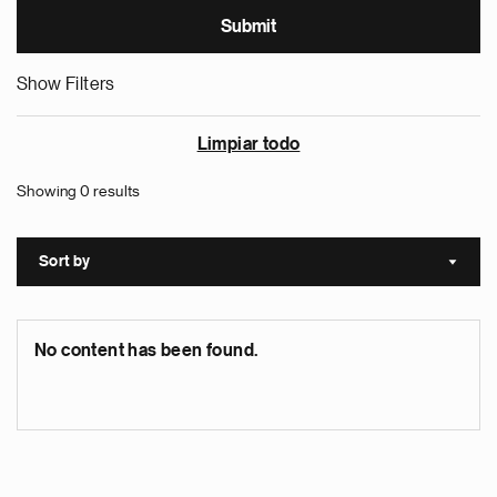
Show Filters
Limpiar todo
Showing 0 results
Sort by
Sort a
No content has been found.