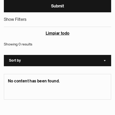
Show Filters
Limpiar todo
Showing 0 results
Sort by
Sort a
No content has been found.