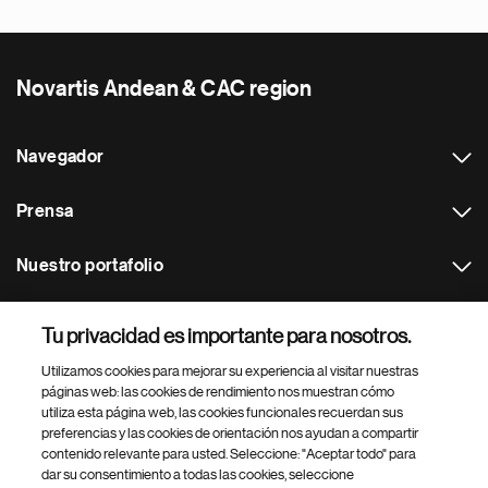
Novartis Andean & CAC region
Navegador
Prensa
Nuestro portafolio
Otras webs
Tu privacidad es importante para nosotros.
Utilizamos cookies para mejorar su experiencia al visitar nuestras
Footer Site Search
páginas web: las cookies de rendimiento nos muestran cómo
utiliza esta página web, las cookies funcionales recuerdan sus
preferencias y las cookies de orientación nos ayudan a compartir
contenido relevante para usted. Seleccione: "Aceptar todo" para
dar su consentimiento a todas las cookies, seleccione