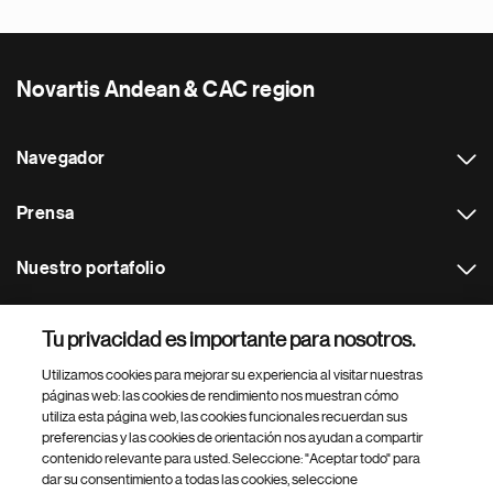
Novartis Andean & CAC region
Navegador
Prensa
Nuestro portafolio
Otras webs
Tu privacidad es importante para nosotros.
Utilizamos cookies para mejorar su experiencia al visitar nuestras
Footer Site Search
páginas web: las cookies de rendimiento nos muestran cómo
utiliza esta página web, las cookies funcionales recuerdan sus
preferencias y las cookies de orientación nos ayudan a compartir
contenido relevante para usted. Seleccione: "Aceptar todo" para
dar su consentimiento a todas las cookies, seleccione