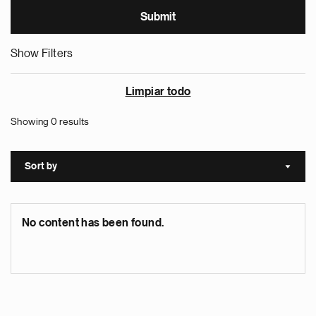
Show Filters
Limpiar todo
Showing 0 results
Sort by
Sort a
No content has been found.