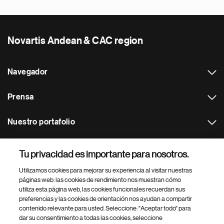
Novartis Andean & CAC region
Navegador
Prensa
Nuestro portafolio
Otras webs
Tu privacidad es importante para nosotros.
Utilizamos cookies para mejorar su experiencia al visitar nuestras
Footer Site Search
páginas web: las cookies de rendimiento nos muestran cómo
utiliza esta página web, las cookies funcionales recuerdan sus
preferencias y las cookies de orientación nos ayudan a compartir
contenido relevante para usted. Seleccione: "Aceptar todo" para
dar su consentimiento a todas las cookies, seleccione