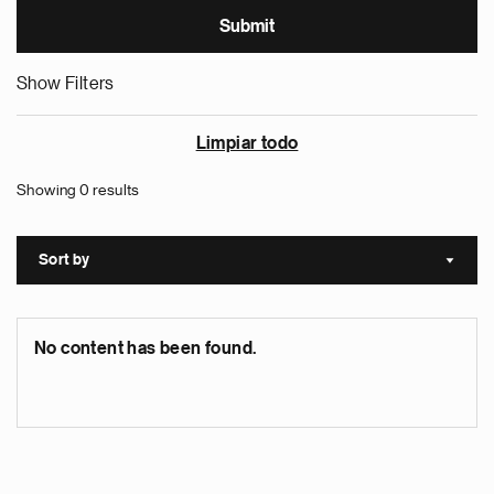
Show Filters
Limpiar todo
Showing 0 results
Sort by
Sort a
No content has been found.