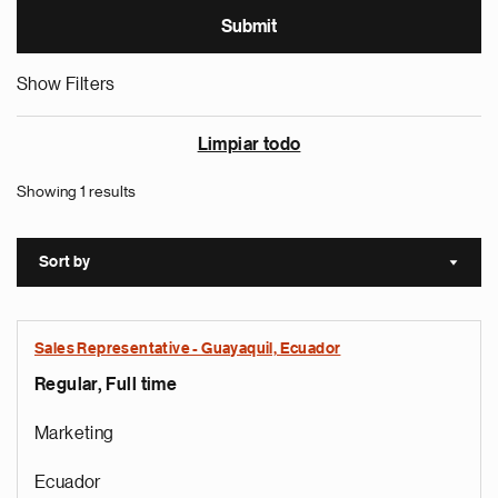
Show Filters
Limpiar todo
Showing 1 results
Sort by
Sort a
Sales Representative - Guayaquil, Ecuador
Regular, Full time
Marketing
Ecuador